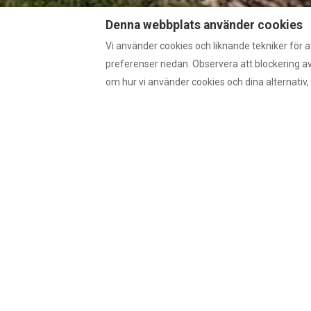
Denna webbplats använder cookies
Vi använder cookies och liknande tekniker för 
preferenser nedan. Observera att blockering av 
om hur vi använder cookies och dina alternativ, 
Här kan du skriva
en introducerande marknad
gäst till din hemsida.
En möjlighet att förmedla ditt semesterboe
viktiga budskap till dina besökare.
Försök att besvara följande frågor: