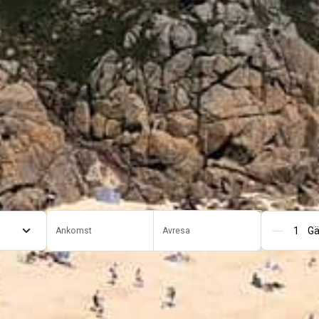
Ankomst
Avresa
An