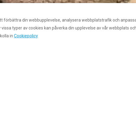
att förbättra din webbupplevelse, analysera webbplatstrafik och anpassa
vissa typer av cookies kan påverka din upplevelse av vår webbplats och 
kolla in
Cookiepolicy
sföringstext som välkomnar din
ndes unika säljargument samt